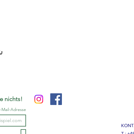
ش
e nichts!
-Mail-Adresse
KONT
T.: +4