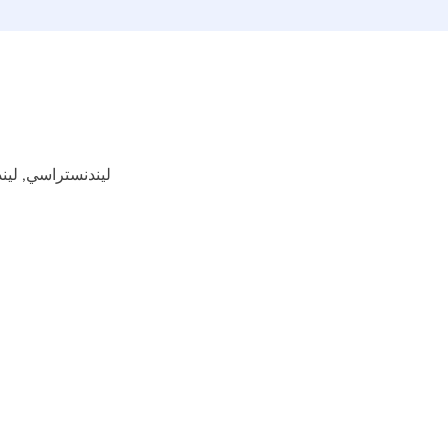
ليندنستراسي, ليندنستراس، 969