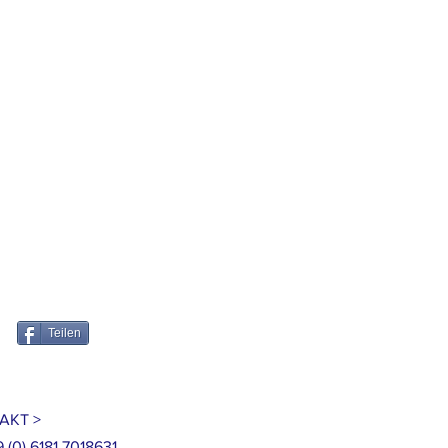
Teilen
AKT >
9 (0) 6181 7018631