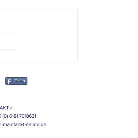
mingespräch zur Ausstellung
ufwachsen in Deutschland" - Kinder
gewanderter erzählen
Teilen
AKT >
9 (0) 6181 7018631
l-maintal@t-online.de