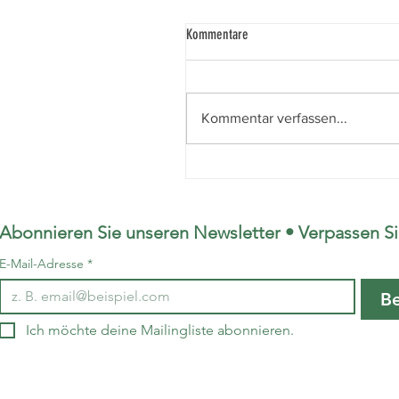
AK
Kommentare
Arbeitskreis Asyl Maintal News
Mitarbeit Vielfalt gestalten
Veranstaltungen August /
Kommentar verfassen...
September 2026 In den
kommenden Wochen möchte
wir Euch zu einigen
außergewöhnlichen
Veranstaltungen einladen und
Abonnieren Sie unseren Newsletter • Verpassen Si
E-Mail-Adresse
*
Be
Ich möchte deine Mailingliste abonnieren.